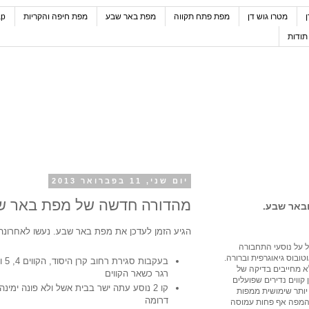
מטרו גוש דן
מפת פתח תקווה
מפת באר שבע
מפת חיפה והקריות
ap
תודות
יום שני, 11 בפברואר 2013
מהדורה חדשה של מפת באר ש
ובאר שבע.
הגיע הזמן לעדכן את מפת באר שבע. נעשו לאחרונה 
קל על נוסעי התחבורה
טובוס גיאוגרפית וברורה.
א מחייבים בדיקה של
רגר כשאר הקווים
ן קווים נדירים שפועלים
קו 2 נוסע עתה ישר בבית אשל ולא פונה ימי
יותר שימושית ממפות
דרומה
 והמפה אף פחות עמוסה