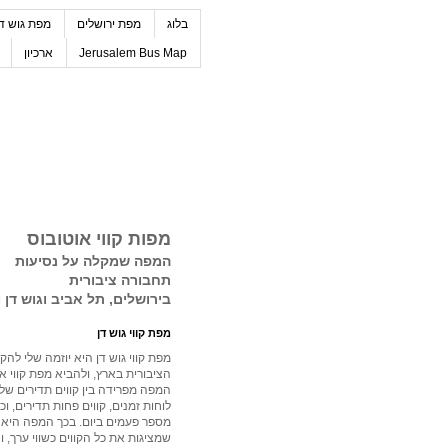
בלוג
מפת ירושלים
מפת גוש דן
Jerusalem Bus Map
ארכיון
מפות קווי אוטובוס
המפה שמקלה על נסיעות
תחבורה ציבורית
בירושלים, תל אביב וגוש דן 
מפת קווי גוש דן
מפת קווי גוש דן היא יוזמה שלי לה
הציבורית בארץ, ולהביא מפת קווי או
המפה מפרידה בין קווים תדירים של
לוחות זמנים, קווים פחות תדירים, וכ
מספר פעמים ביום. בכך המפה היא 
שמציגות את כל הקווים כשווי ערך,