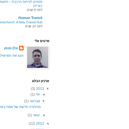
חסמים לפיתוח הרכבת – החשמו
באיילון
לפני 8 שנים
Human Transit
ristchurch: A New Transit Hub
לפני 10 שנים
פרטים עלי
אלן טנמן
הצג את הפרופיל
ארכיון הבלוג
(3)
2013
▼
◄
יולי
(1)
▼
פברואר
(1)
מהדורה חדשה של מפת באר
◄
ינואר
(1)
(12)
2012
◄