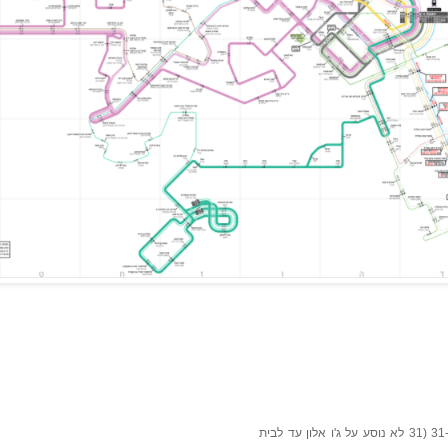
היי, יכול להיות שבמקרה החלפת את קו 23 ב-31 (31 לא נוסע על ג'ו אלון עד לבית