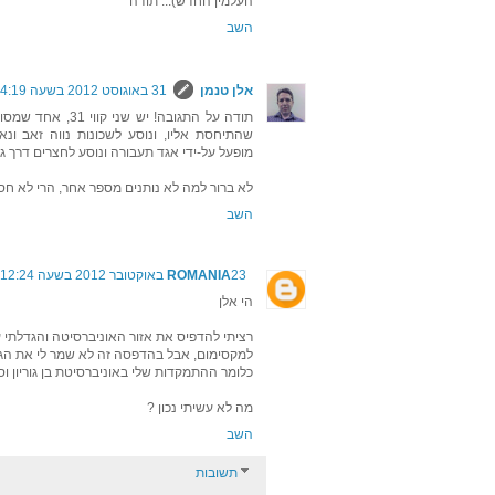
העלמין החדש)... תודה
השב
אלן טנמן
31 באוגוסט 2012 בשעה 14:19
תודה על התגובה! יש
שהתיחסת אליו, ונוסע לשכונות נווה זאב ונ
מופעל על-ידי אגד תעבורה ונוסע לחצרים דרך ג'ו 
לא ברור למה לא נותנים מספר אחר, הרי לא חסר
השב
23 באוקטובר 2012 בשעה 12:24
ROMANIA
הי אלן
רציתי להדפיס את אזור האוניברסיטה והגדלתי 
למקסימום, אבל בהדפסה זה לא שמר לי את הגו
כלומר ההתמקדות שלי באוניברסיטת בן גוריון ו
מה לא עשיתי נכון ?
השב
תשובות