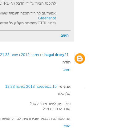
לתוכנת הציור על ידי הדבק (CTRL+V).
אפשר גם להוריד תוכנה חינמית שעוזר
Greenshot
(לחץ CTRL כשאתה מקליק על הקישור כדי לפתוח בטאב חדש.)
השב
21 בדצמבר 2012 בשעה 21:33
hagai drory
תודה!
השב
אנונימי
15 בספטמבר 2013 בשעה 12:23
אלן שלום
כיצד ניתן ליצור איתך קשר?
אודה לכתובת מייל
אני סטודנטית בבאר שבע ורציתי לבדוק אפש
השב