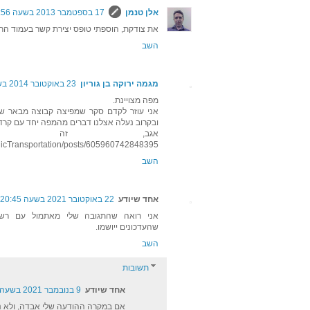
אלן טנמן
17 בספטמבר 2013 בשעה 9:56
את צודקת, הוספתי טופס יצירת קשר בעמוד הרא
השב
מגמה ירוקה בן גוריון
23 באוקטובר 2014 בשעה 20:24
מפה מצויינת.
אני עוזר לקדם סקר שמפיצה קבוצה מבאר שב
ובקרוב נעלה אצלנו דברים מהמפה יחד עם קרדיט
אגב, זה קיש
licTransportation/posts/605960742848395
השב
אחד שיודע
22 באוקטובר 2021 בשעה 20:45
אני רואה שהתגובה שלי מאתמול עם רשי
שהעדכונים ייושמו.
השב
תשובות
אחד שיודע
9 בנובמבר 2021 בשעה 0:04
אם במקרה ההודעה שלי אבדה, ולא 