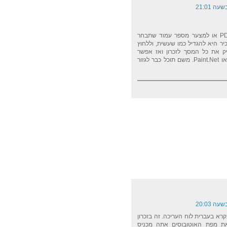
הדפסה תמיד מדפיסה את כל ה-PDF או למצער מספר עמוד שתבחר
יר היא להגדיל כמו שעשית, וללחוץ
SHIFT+. זה יעתיק את כל המסך לזכרון ואז אפשר
להדביק לתוך תוכנת ציור כמו Paint או Paint.Net. משם תוכל כבר לגזור
ו ל-Clipboard, מה שנקרא בעברית לוח העריכה. זה בזכרון
ת מפת האוטובוסים אתה מכניס