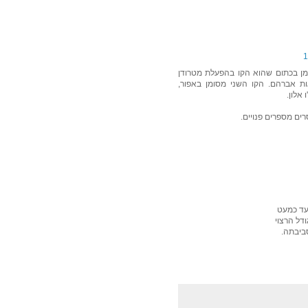
 שני קווי 31, אחד שמסומן בכתום שהוא הקו בהפעלת מטרודן
אות אברהם. הקו השני מסומן באפור,
אלון.
ים מספרים פנויים.
עד כמעט
דל הרצוי
סביבתה.